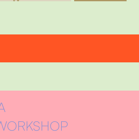
A
 WORKSHOP